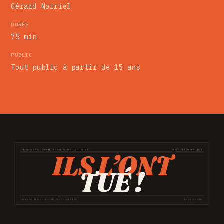
Gérard Noiriel
DURÉE
75 min
PUBLIC
Tout public à partir de 15 ans
LE POPULAIRE · ORGANE CENTRAL DU PARTI SOCIALISTE
JEUDI 19 NOVEMBRE 1936
ILS L’ONT
TUÉ !
ROGER SALENGRO · MINISTRE DE L’INTÉRIEUR
N° 4912 — UNE