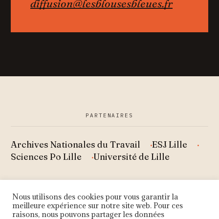
diffusion@lesblousesbleues.fr
PARTENAIRES
Archives Nationales du Travail
ESJ Lille
Sciences Po Lille
Université de Lille
SOUTIENS
Nous utilisons des cookies pour vous garantir la
meilleure expérience sur notre site web. Pour ces
raisons, nous pouvons partager les données
DRAC Hauts-de-France
DILCRAH