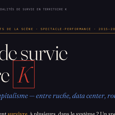
LITÉS DE SURVIE EN TERRITOIRE K
TS DE LA SCÈNE · SPECTACLE-PERFORMANCE · 2015–2
de survie
re
K
apitalisme — entre ruche, data center, ro
ent
survivre
, à plusieurs, dans le système ? Un sp