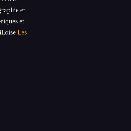
graphie et
ériques et
illoise
Les