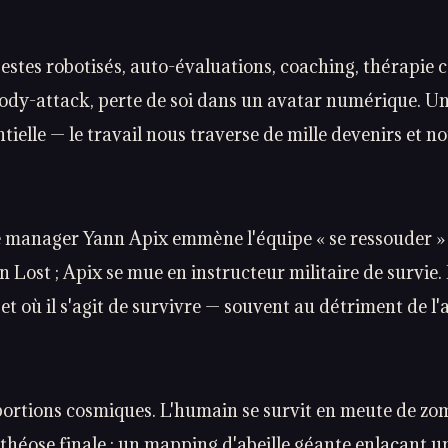
estes robotisés, auto-évaluations, coaching, thérapie co
 body-attack, perte de soi dans un avatar numérique. Un
tielle — le travail nous traverse de mille devenirs et n
 manager Yann Apix emmène l'équipe « se ressouder » su
on
Lost
; Apix se mue en instructeur militaire de survie.
et où il s'agit de survivre — souvent au détriment de l'
portions cosmiques. L'humain se survit en meute de zom
héose finale : un mapping d'abeille géante enlaçant 