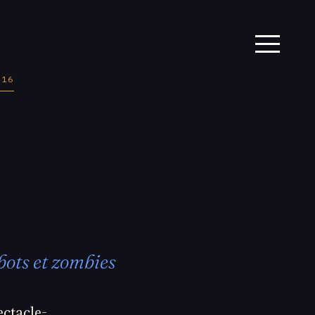
016
bots et zombies
ectacle-