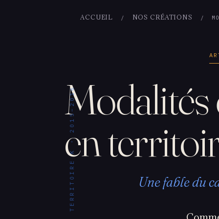
ACCUEIL
NOS CRÉATIONS
/
/ MODA
AR
Modalités 
TERRITOIRE K · 2015–2016
en territoi
Une fable du c
Comm