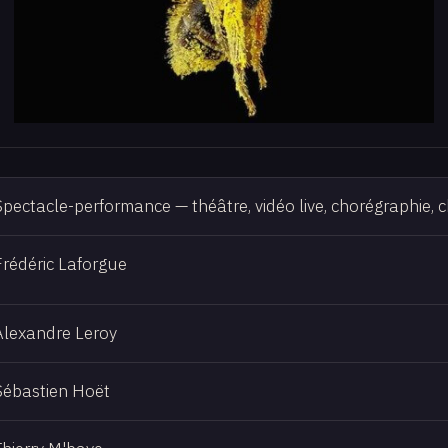
Spectacle-performance — théâtre, vidéo live, chorégraphie, cha
Frédéric Laforgue
Alexandre Leroy
Sébastien Hoët