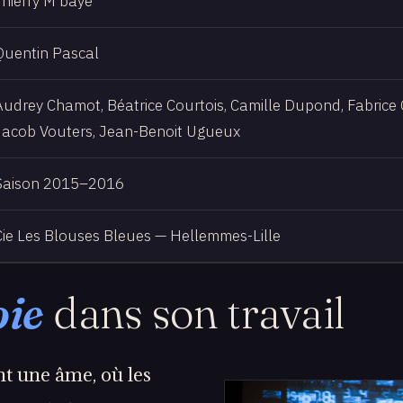
Thierry M'baye
Quentin Pascal
Audrey Chamot, Béatrice Courtois, Camille Dupond, Fabrice G
Jacob Vouters, Jean-Benoit Ugueux
Saison 2015–2016
Cie Les Blouses Bleues — Hellemmes-Lille
oie
dans son travail
nt une âme, où les