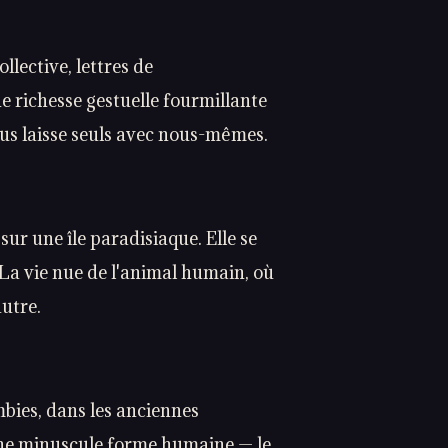
llective, lettres de
e richesse gestuelle fourmillante
ous laisse seuls avec nous-mêmes.
r une île paradisiaque. Elle se
 La vie nue de l'animal humain, où
autre.
bies, dans les anciennes
une minuscule forme humaine — le