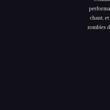
performan
chant, et
zombies de